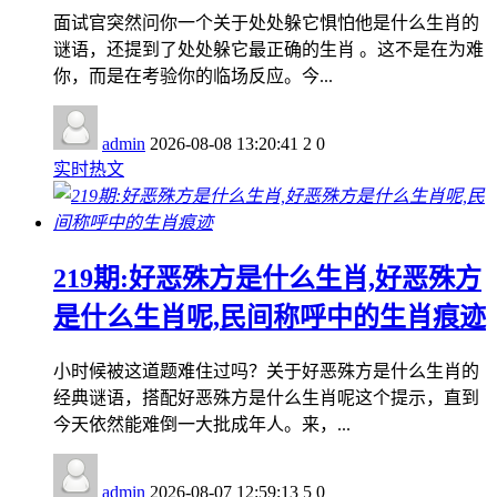
面试官突然问你一个关于处处躲它惧怕他是什么生肖的
谜语，还提到了处处躲它最正确的生肖 。这不是在为难
你，而是在考验你的临场反应。今...
admin
2026-08-08 13:20:41
2
0
实时热文
219期:好恶殊方是什么生肖,好恶殊方
是什么生肖呢,民间称呼中的生肖痕迹
小时候被这道题难住过吗？关于好恶殊方是什么生肖的
经典谜语，搭配好恶殊方是什么生肖呢这个提示，直到
今天依然能难倒一大批成年人。来，...
admin
2026-08-07 12:59:13
5
0