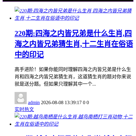
220期:四海之内皆兄弟是什么生肖,四
海之内皆兄弟猜生肖,十二生肖在俗语
中的印记
高手进阶！如果你能同时理解四海之内皆兄弟是什么生
肖和四海之内皆兄弟猜生肖，这道猜生肖的题对你来说
就是送分题。但如果只理解其中一个...
admin
2026-08-08 13:39:17
0
0
实时热文