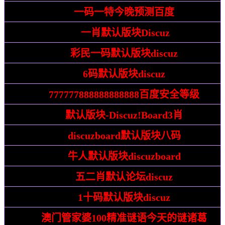
解谜:
一码一特今晚预测百度
指南 :
一肖默认版块Discuz
技巧:
彩民一码默认版块discuz
文化:
6码默认版块discuz
解析:
777777888888888888百度安全等级
精通:
默认版块-Discuz!Board3肖
拆解:
discuzboard默认版块八码
步骤:
牛人默认版块discuzboard
趣味:
五二肖默认论坛discuz
竞赛:
1十码默认版块discuz
识破:
澳门管家婆100精准谜语今天的谜诸葛