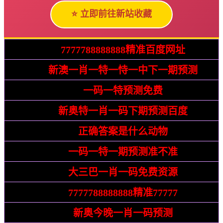
⭐ 立即前往新站收藏
告发:
7777788888888精准百度网址
置疑:
新澳一肖一特一恃一中下一期预测
发掘:
一码一特预测免费
警惕:
新奥特一肖一码下期预测百度
识破:
正确答案是什么动物
披露:
一码一特一期预测准不准
戳穿:
大三巴一肖一码免费资源
警惕:
7777788888888精准77777
识破:
新奥今晚一肖一码预测