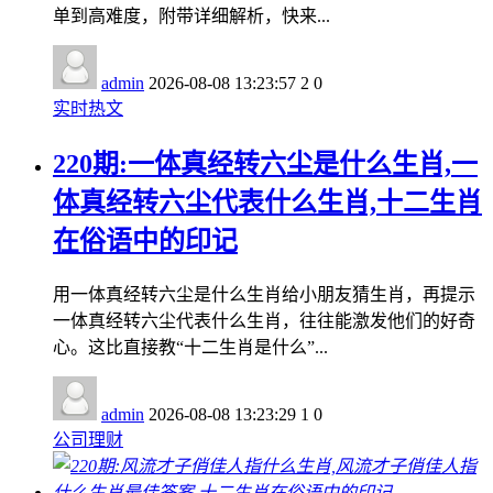
单到高难度，附带详细解析，快来...
admin
2026-08-08 13:23:57
2
0
实时热文
220期:一体真经转六尘是什么生肖,一
体真经转六尘代表什么生肖,十二生肖
在俗语中的印记
用一体真经转六尘是什么生肖给小朋友猜生肖，再提示
一体真经转六尘代表什么生肖，往往能激发他们的好奇
心。这比直接教“十二生肖是什么”...
admin
2026-08-08 13:23:29
1
0
公司理财