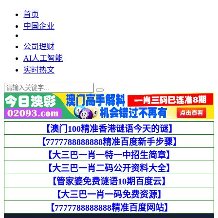
首页
中国企业
公司理财
AI人工智能
实时热文
【澳门100精准香港谜语今天的谜】
【7777788888888精准百度新手步骤】
【大三巴一肖一特一中招生简章】
【大三巴一肖二码公开资料大全】
【管家婆免费谜语10期百度云】
【大三巴一肖一码免费资源】
【7777788888888精准百度网站】