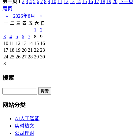
第一页
1
2
3
4
5
6
7
8
9
10
11
12
13
14
15
16
17
18
19
20
下一页
尾页
«
2026年8月
»
一
二
三
四
五
六
日
1
2
3
4
5
6
7
8
9
10
11
12
13
14
15
16
17
18
19
20
21
22
23
24
25
26
27
28
29
30
31
搜索
Search
网站分类
AI人工智能
实时热文
公司理财