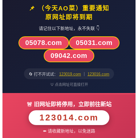
📌 （今天AO菜）重要通知
原网址即将到期
请记住以下新地址，永不失联 👇
05078.com
05031.com
09042.com
🔄 打不开试试：
123019.com
｜
123016.com
💡 点击网址可直接打开
🚨 旧网址即将停用，立即前往新站
123014.com
⬅️ 请收藏新地址，以免迷路