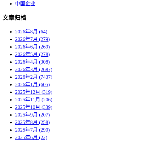
中国企业
文章归档
2026年8月 (64)
2026年7月 (279)
2026年6月 (269)
2026年5月 (278)
2026年4月 (308)
2026年3月 (2687)
2026年2月 (7437)
2026年1月 (605)
2025年12月 (319)
2025年11月 (206)
2025年10月 (339)
2025年9月 (207)
2025年8月 (258)
2025年7月 (290)
2025年6月 (22)