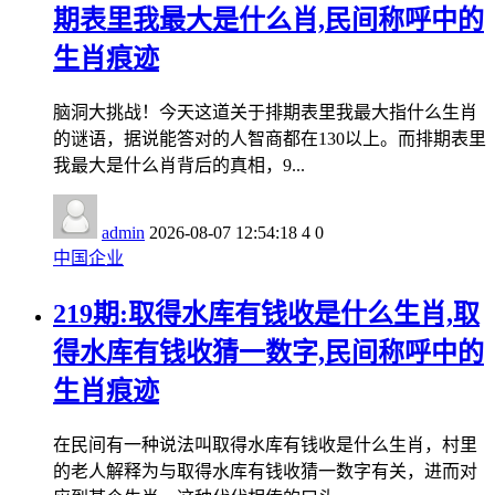
期表里我最大是什么肖,民间称呼中的
生肖痕迹
脑洞大挑战！今天这道关于排期表里我最大指什么生肖
的谜语，据说能答对的人智商都在130以上。而排期表里
我最大是什么肖背后的真相，9...
admin
2026-08-07 12:54:18
4
0
中国企业
219期:取得水库有钱收是什么生肖,取
得水库有钱收猜一数字,民间称呼中的
生肖痕迹
在民间有一种说法叫取得水库有钱收是什么生肖，村里
的老人解释为与取得水库有钱收猜一数字有关，进而对