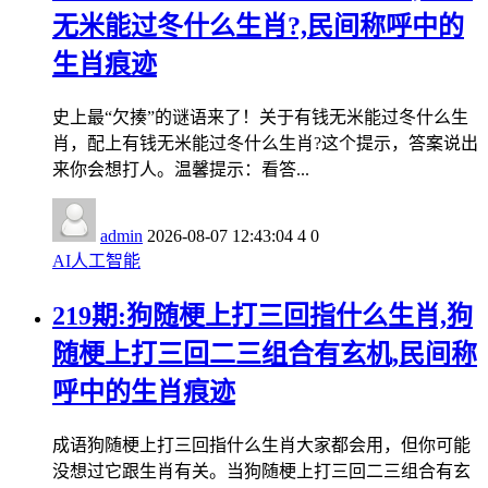
无米能过冬什么生肖?,民间称呼中的
生肖痕迹
史上最“欠揍”的谜语来了！关于有钱无米能过冬什么生
肖，配上有钱无米能过冬什么生肖?这个提示，答案说出
来你会想打人。温馨提示：看答...
admin
2026-08-07 12:43:04
4
0
AI人工智能
219期:狗随梗上打三回指什么生肖,狗
随梗上打三回二三组合有玄机,民间称
呼中的生肖痕迹
成语狗随梗上打三回指什么生肖大家都会用，但你可能
没想过它跟生肖有关。当狗随梗上打三回二三组合有玄