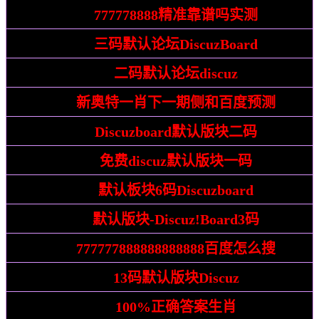
质问:
777778888精准靠谱吗实测
揭发:
三码默认论坛DiscuzBoard
暴露:
二码默认论坛discuz
检举:
新奥特一肖下一期侧和百度预测
披露:
Discuzboard默认版块二码
戳穿:
免费discuz默认版块一码
预防:
默认板块6码Discuzboard
整合:
默认版块-Discuz!Board3码
警惕:
777777888888888888百度怎么搜
战略:
13码默认版块Discuz
解答:
100%正确答案生肖