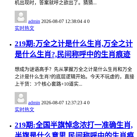
机出现时，答案就呼之欲出了。猜猜...
admin
2026-08-07 12:38:04
4
0
实时热文
219期:万全之计是什么生肖,万全之计
是什么生肖?,民间称呼中的生肖痕迹
想成为谜语高手？先从掌握万全之计是什么生肖和万全
之计是什么生肖?的底层逻辑开始。今天不玩虚的，直接
上干货：3个核心套路+10道实...
admin
2026-08-07 12:37:23
4
0
实时热文
219期:全国半旗悼念浓打一准确生肖,
半旗是什么意思,民间称呼中的生肖痕