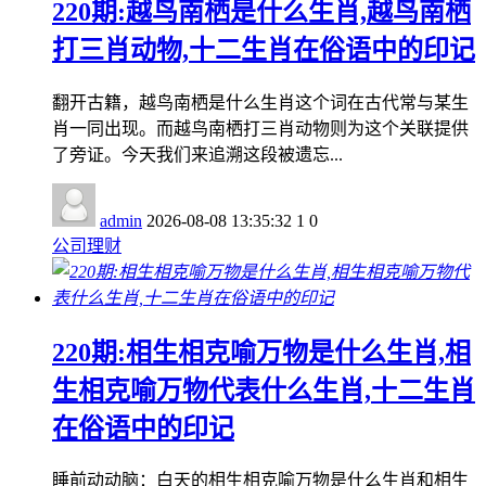
220期:越鸟南栖是什么生肖,越鸟南栖
打三肖动物,十二生肖在俗语中的印记
翻开古籍，越鸟南栖是什么生肖这个词在古代常与某生
肖一同出现。而越鸟南栖打三肖动物则为这个关联提供
了旁证。今天我们来追溯这段被遗忘...
admin
2026-08-08 13:35:32
1
0
公司理财
220期:相生相克喻万物是什么生肖,相
生相克喻万物代表什么生肖,十二生肖
在俗语中的印记
睡前动动脑：白天的相生相克喻万物是什么生肖和相生