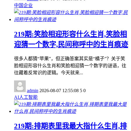
中国企业
219期:笑脸相迎形容什么生肖,笑脸相
迎猜一个数字,民间称呼中的生肖痕迹
很多人都猜“苹果”，但正确答案其实是“橘子”？关于笑
脸相迎形容什么生肖和笑脸相迎猜一个数字的谜语，往
往藏着反常识的逻辑。今天就来...
admin
2026-08-07 12:55:08
5
0
AI人工智能
219期:排期表里我最大指什么生肖,排